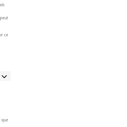
web
 peut
ir ce
sent
ice
rs
r que