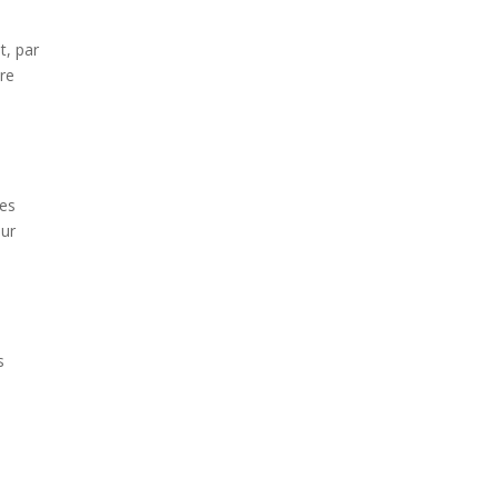
.
t, par
re
ies
our
s