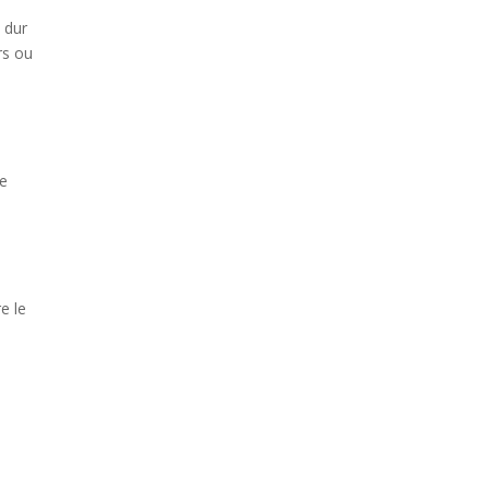
 dur
rs ou
Ce
e le