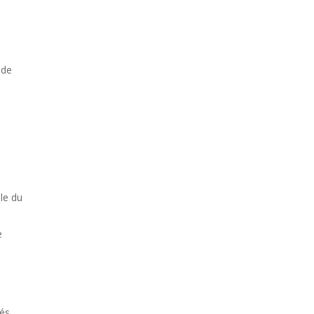
 de
le du
e
és,