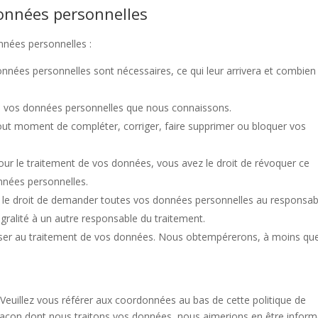
données personnelles
nnées personnelles :
onnées personnelles sont nécessaires, ce qui leur arrivera et combien
r à vos données personnelles que nous connaissons.
à tout moment de compléter, corriger, faire supprimer ou bloquer vos
r le traitement de vos données, vous avez le droit de révoquer ce
nnées personnelles.
z le droit de demander toutes vos données personnelles au responsab
égralité à un autre responsable du traitement.
oser au traitement de vos données. Nous obtempérerons, à moins qu
. Veuillez vous référer aux coordonnées au bas de cette politique de
 façon dont nous traitons vos données, nous aimerions en être inform