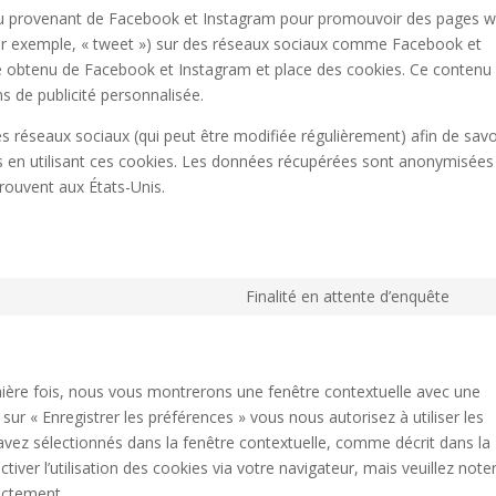
enu provenant de Facebook et Instagram pour promouvoir des pages 
 (par exemple, « tweet ») sur des réseaux sociaux comme Facebook et
e obtenu de Facebook et Instagram et place des cookies. Ce contenu
ns de publicité personnalisée.
 ces réseaux sociaux (qui peut être modifiée régulièrement) afin de savo
ées en utilisant ces cookies. Les données récupérées sont anonymisées
rouvent aux États-Unis.
Finalité en attente d’enquête
Con
to
serv
dive
mière fois, nous vous montrerons une fenêtre contextuelle avec une
sur « Enregistrer les préférences » vous nous autorisez à utiliser les
avez sélectionnés dans la fenêtre contextuelle, comme décrit dans la
iver l’utilisation des cookies via votre navigateur, mais veuillez note
ectement.