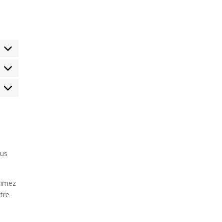
tatistiques
arketing
lus
rimez
tre