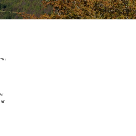
ents
ar
par