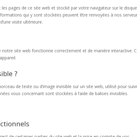
 les pages de ce site web et stocké par votre navigateur sur le disque
 informations qui y sont stockées peuvent être renvoyées à nos serveu
’une visite ultérieure.
e notre site web fonctionne correctement et de manière interactive. 
appareil.
ible ?
morceau de texte ou d’image invisible sur un site web, utilisé pour suivr
nnées vous concernant sont stockées à l’aide de balises invisibles.
ctionnels
ect de certaines parties du site web et la prise en compte de vos