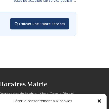
Toutes les actualités sur service-public.fr →
Trouver une France Services
Horaires Mairie
Secrétariat de Mairie : Mme Carole Rigoni
Le lundi et le mercredi de 10h à 12h
Gérer le consentement aux cookies
et de 14h à 17h