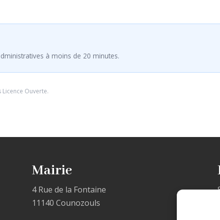
dministratives à moins de 20 minutes.
s
Licence Ouverte
.
Mairie
4 Rue de la Fontaine
11140 Counozouls