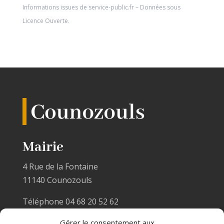
Informations issues de
service-public.fr
– Données sous
Licence Ouverte
.
Mairie
4 Rue de la Fontaine
11140 Counozouls
Téléphone 04 68 20 52 62
Email :
mairiecounozouls@wanadoo.fr
Gérer le consentement aux