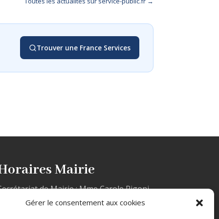
Toutes les actualités sur service-public.fr →
Trouver une France Services
Horaires Mairie
Secrétariat de Mairie : Mme Carole Rigoni
Le lundi et le mercredi de 10h à 12h
Gérer le consentement aux cookies
et de 14h à 17h