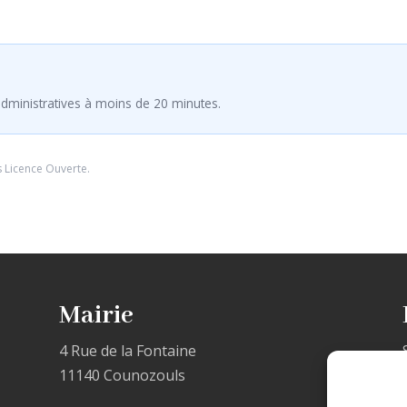
dministratives à moins de 20 minutes.
s
Licence Ouverte
.
Mairie
4 Rue de la Fontaine
11140 Counozouls