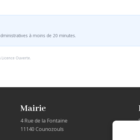
dministratives à moins de 20 minutes.
s
Licence Ouverte
.
Mairie
4 Rue de la Fontaine
11140 Counozouls