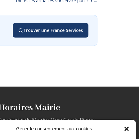
Toutes les actualités sur service-public.fr →
Trouver une France Services
Horaires Mairie
Secrétariat de Mairie : Mme Carole Rigoni
Le lundi et le mercredi de 10h à 12h
Gérer le consentement aux cookies
et de 14h à 17h