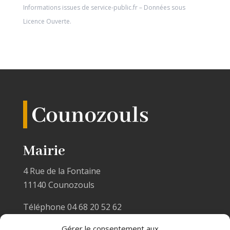
Informations issues de
service-public.fr
– Données sous
Licence Ouverte
.
Mairie
4 Rue de la Fontaine
11140 Counozouls
Téléphone 04 68 20 52 62
Email :
mairiecounozouls@wanadoo.fr
Gérer le consentement aux