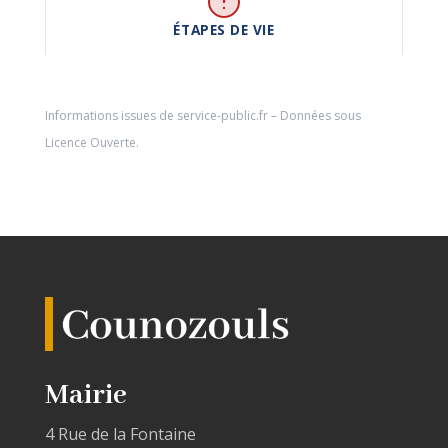
ÉTAPES DE VIE
Informations issues de
service-public.fr
– Données sous
Licence Ouverte
.
Mairie
4 Rue de la Fontaine