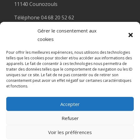
11140 Counozouls
Téléphone 04 68 20 52 62
Email :
mairiecounozouls@wanadoo.fr
Gérer le consentement aux
cookies
Horaires Mairie
Pour offrir les meilleures expériences, nous utilisons des technologies
Secrétariat de Mairie : Mme Carole Rigoni
telles que les cookies pour stocker et/ou accéder aux informations des
appareils. Le fait de consentir à ces technologies nous permettra de
Le lundi et le mercredi de 10h à 12h
traiter des données telles que le comportement de navigation ou les ID
et de 14h à 17h
uniques sur ce site. Le fait de ne pas consentir ou de retirer son
consentement peut avoir un effet négatif sur certaines caractéristiques
et fonctions.
Accepter
© 2026 Mairie de Counozouls | Site Internet réalisé
Refuser
par
SATURNE innovations
Voir les préférences