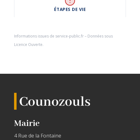
ÉTAPES DE VIE
Informations issues de
service-public.fr
– Données sous
Licence Ouverte
.
Mairie
4 Rue de la Fontaine