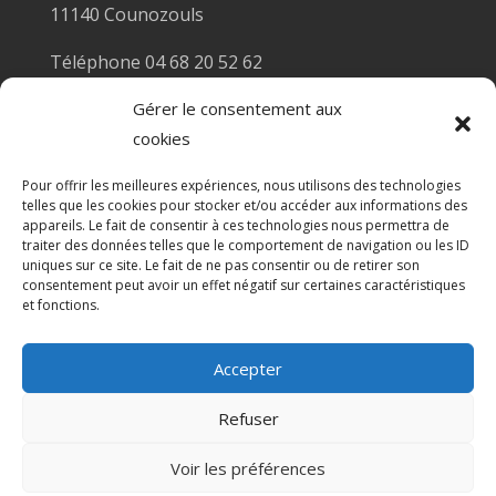
11140 Counozouls
Téléphone 04 68 20 52 62
Email :
mairiecounozouls@wanadoo.fr
Gérer le consentement aux
cookies
Horaires Mairie
Pour offrir les meilleures expériences, nous utilisons des technologies
Secrétariat de Mairie : Mme Carole Rigoni
telles que les cookies pour stocker et/ou accéder aux informations des
appareils. Le fait de consentir à ces technologies nous permettra de
Le lundi et le mercredi de 10h à 12h
traiter des données telles que le comportement de navigation ou les ID
et de 14h à 17h
uniques sur ce site. Le fait de ne pas consentir ou de retirer son
consentement peut avoir un effet négatif sur certaines caractéristiques
et fonctions.
Accepter
© 2026 Mairie de Counozouls | Site Internet réalisé
Refuser
par
SATURNE innovations
Voir les préférences